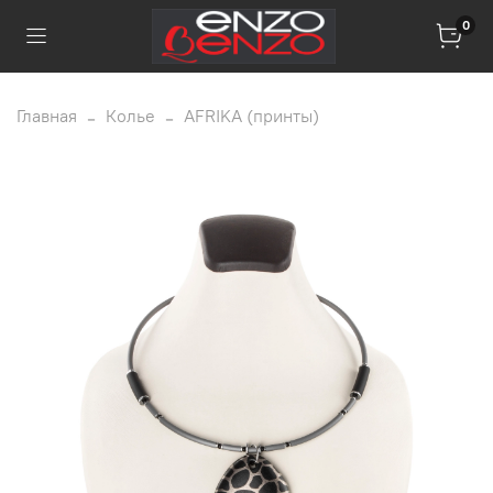
0
Главная
Колье
AFRIKA (принты)