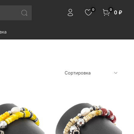
0
0
0 ₽
вка