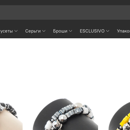
усеты
Серьги
Броши
ESCLUSIVO
Упако