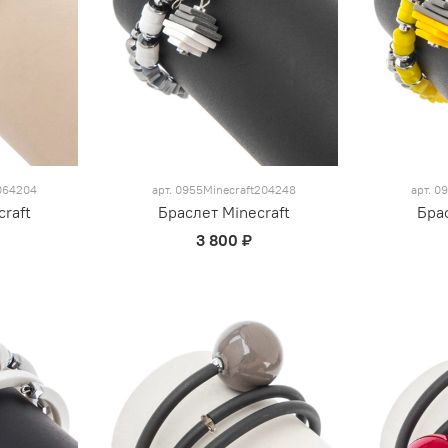
064204
арт.
0955Minecraft204248
арт.
09
raft
Браслет Minecraft
Бра
3 800 ₽