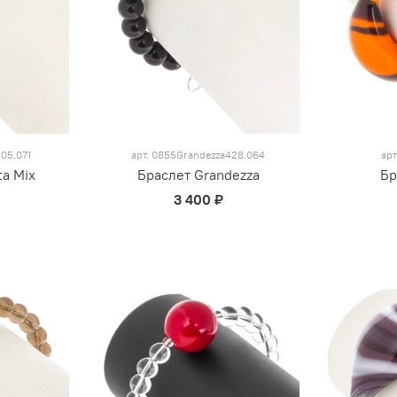
05.071
арт.
0855Grandezza428.064
арт
ta Mix
Браслет Grandezza
Бр
3 400 ₽