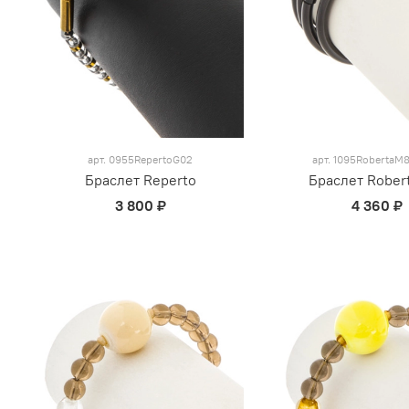
арт.
0955RepertoG02
арт.
1095RobertaM8
Браслет Reperto
Браслет Rober
3 800 ₽
4 360 ₽