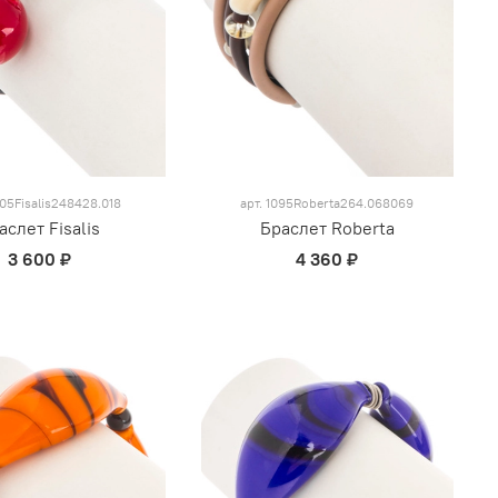
05Fisalis248428.018
арт.
1095Roberta264.068069
аслет Fisalis
Браслет Roberta
3 600 ₽
4 360 ₽