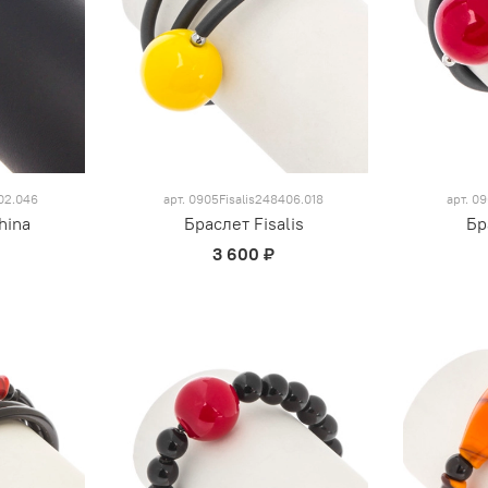
02.046
арт.
0905Fisalis248406.018
арт.
09
hina
Браслет Fisalis
Бр
3 600 ₽