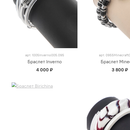
арт.
1005Inverno005.095
арт.
0955Minecraft
Браслет Inverno
Браслет Minec
4 000 ₽
3 800 ₽