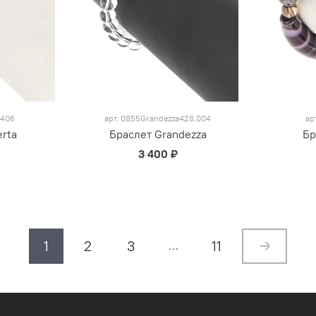
a406
арт.
0855Grandezza428.004
ар
erta
Браслет Grandezza
Бр
3 400 ₽
1
2
3
11
…