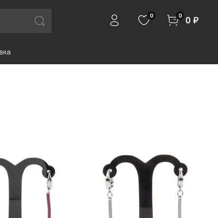
0
0
0 ₽
вка