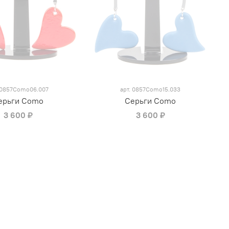
0857Como06.007
арт.
0857Como15.033
ерьги Como
Серьги Como
3 600 ₽
3 600 ₽