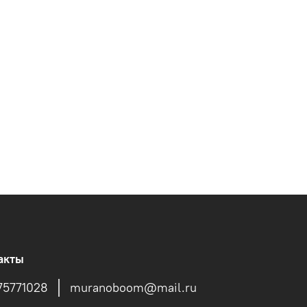
акты
75771028
muranoboom@mail.ru