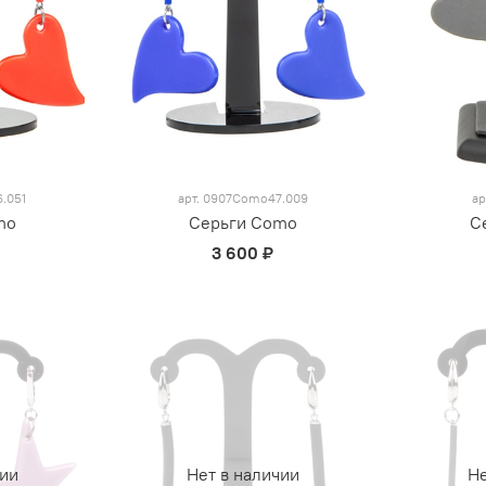
.051
арт.
0907Como47.009
ар
mo
Серьги Como
С
3 600 ₽
чии
Нет в наличии
Не