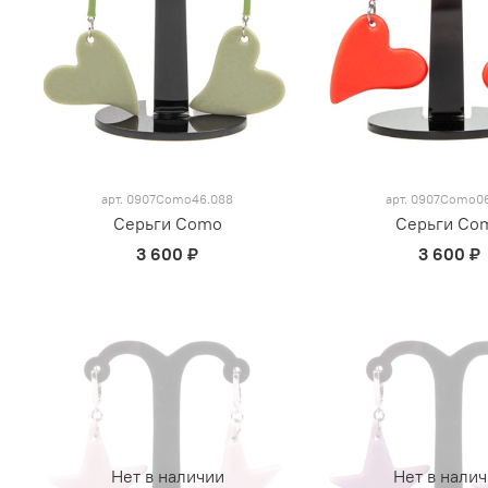
арт.
0907Como46.088
арт.
0907Como06
Серьги Como
Серьги Co
3 600 ₽
3 600 ₽
Нет в наличии
Нет в нали