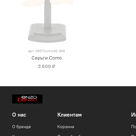
арт.
0857Como32.068
Серьги Como
3 600 ₽
О нас
Клиентам
И
О бренде
Корзина
По