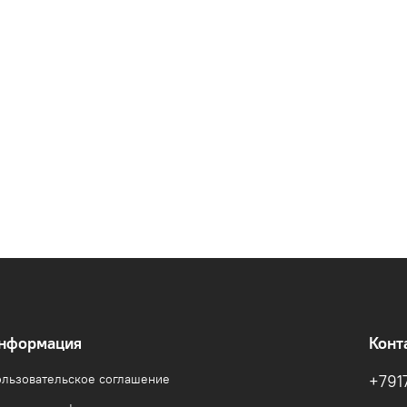
нформация
Конт
льзовательское соглашение
+791