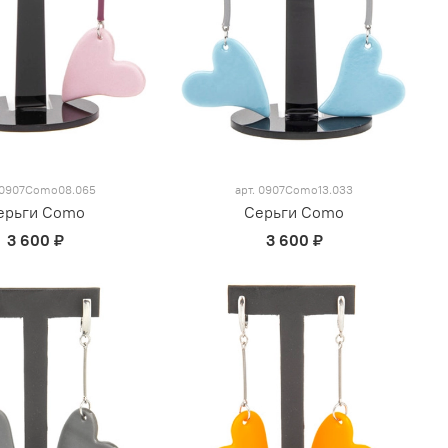
0907Como08.065
арт.
0907Como13.033
ерьги Como
Серьги Como
3 600 ₽
3 600 ₽