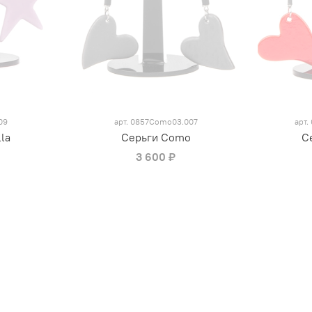
09
арт.
0857Como03.007
арт.
la
Серьги Como
С
3 600 ₽