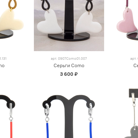
.131
арт.
0907Como01.007
арт.
mo
Серьги Como
С
3 600 ₽