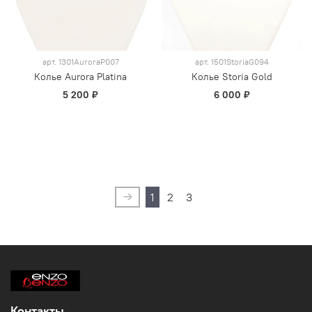
арт.
1301AuroraP007
арт.
1501StoriaG094
Колье Aurora Platina
Колье Storia Gold
5 200 ₽
6 000 ₽
1
2
3
Контакты