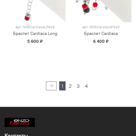
арт.
1405CardiacaLP428
арт.
1605CardiacaP428
Браслет Cardiaca Long
Браслет Cardiaca
5 600 ₽
6 400 ₽
1
2
3
4
Контакты