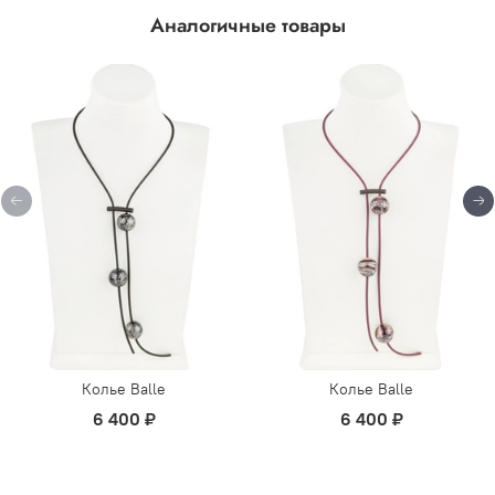
Италии на острове Мурано. Украшения из муранского
Аналогичные товары
стекла являются настоящим произведением искусства,
ведь каждый предмет создается вручную с
использованием технологий, передаваемых из
поколения в поколение. Такие украшения можно
назвать настоящими шедеврами ювелирного искусства.
Они не только красивы и оригинальны, но и хранят в
себе частичку истории и культуры Италии. Украшения из
муранского стекла могут быть выполнены в разных
стилях и цветовых решениях, что позволяет подобрать
идеальный вариант на любой вкус.
Колье Balle
Колье Balle
6 400 ₽
6 400 ₽