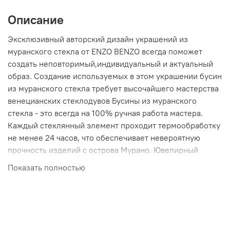
Описание
Эксклюзивный авторский дизайн украшений из
муранского стекла от ENZO BENZO всегда поможет
создать неповторимый,индивидуальный и актуальный
образ. Создание используемых в этом украшении бусин
из муранского стекла требует высочайшего мастерства
венецианских стеклодувов Бусины из муранского
стекла - это всегда на 100% ручная работа мастера.
Каждый стеклянный элемент проходит термообработку
не менее 24 часов, что обеспечивает невероятную
прочность изделий с острова Мурано. Ювелирный
итальянский каучук высочайшего качества -
Показать полностью
гипоаллергенен, не издает запахов, не твердеет и не
трескается от влаги. В комбинации каучука с
элементами из стекла такое украшение на много лет
сохранит свой первозданный вид. Муранское стекло -
это роскошное и уникальное стекло, созданное в