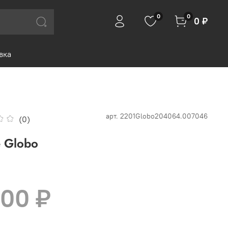
0
0
0 ₽
вка
арт.
2201Globo204064.007046
(0)
 Globo
400 ₽