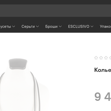
усеты
Серьги
Броши
ESCLUSIVO
Упако
Колье
9 