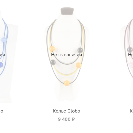
чии
Нет в наличии
Не
bo
Колье Globo
К
9 400 ₽