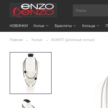
НОВИНКИ
Колье
Браслеты
Кольца
П
Главная
Колье
AVANTI (длинные колье)