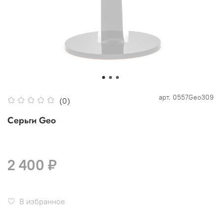
арт.
0557Geo309
(0)
Серьги Geo
2 400 ₽
В избранное