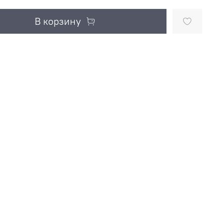
В корзину