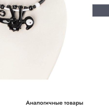
Аналогичные товары