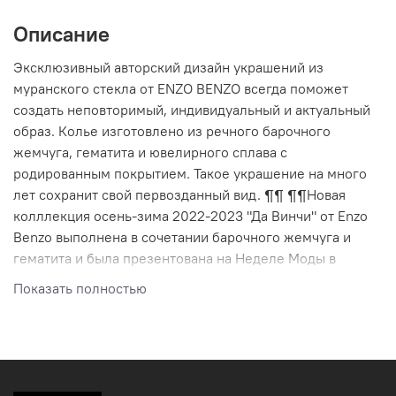
Описание
Эксклюзивный авторский дизайн украшений из
муранского стекла от ENZO BENZO всегда поможет
создать неповторимый, индивидуальный и актуальный
образ. Колье изготовлено из речного барочного
жемчуга, гематита и ювелирного сплава с
родированным покрытием. Такое украшение на много
лет сохранит свой первозданный вид. ¶¶ ¶¶Новая
колллекция осень-зима 2022-2023 "Да Винчи" от Enzo
Benzo выполнена в сочетании барочного жемчуга и
гематита и была презентована на Неделе Моды в
Париже в феврале 2022 года. Эта модная коллекция
Показать полностью
переносит в период проторенессанса Европы 14-15
веков. Барочный жемчуг — это жемчуг неправильной
формы, "бесформенный". Название происходит от
французского слова «baroque» – причудливый,
вычурный. Некоторые думают, что барокко – это