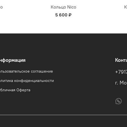
co
Кольцо Nico
К
5 600 ₽
нформация
Конт
льзовательское соглашение
+791
литика конфиденциальности
г. М
бличная Оферта