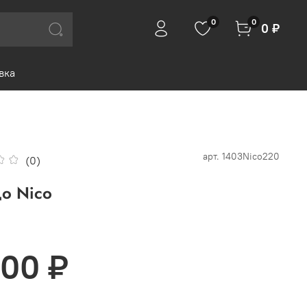
0
0
0 ₽
вка
арт.
1403Nico220
(0)
о Nico
600 ₽