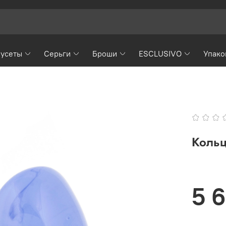
усеты
Серьги
Броши
ESCLUSIVO
Упако
Кольц
5 