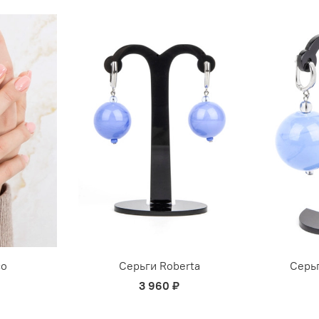
co
Серьги Roberta
Серьг
3 960 ₽