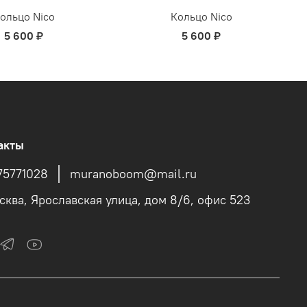
ольцо Nico
Кольцо Nico
5 600 ₽
5 600 ₽
акты
75771028
muranoboom@mail.ru
осква, Ярославская улица, дом 8/6, офис 523