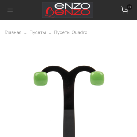
0
Главная
Пусеты
Пусеты Quadro