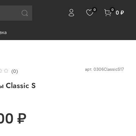
0
0
0 ₽
вка
арт.
0306ClassicS17
(0)
ы Classic S
00 ₽