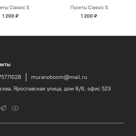
еты Classic S
Пусеты Classic S
1 200 ₽
1 200 ₽
акты
75771028
muranoboom@mail.ru
осква, Ярославская улица, дом 8/6, офис 523