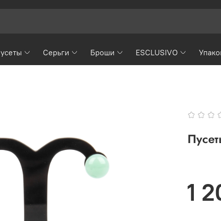
усеты
Серьги
Броши
ESCLUSIVO
Упако
Пусет
1 2