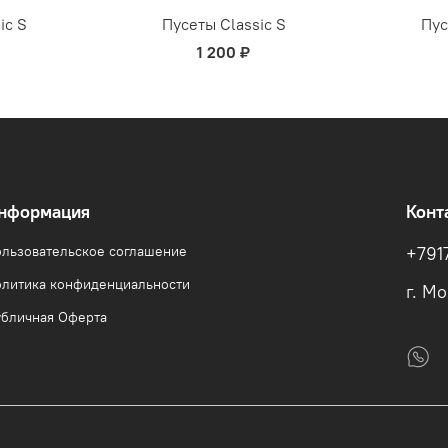
ic S
Пусеты Classic S
Пус
1 200 ₽
нформация
Конт
льзовательское соглашение
+791
литика конфиденциальности
г. М
бличная Оферта