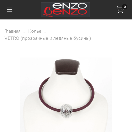
0
Главная
Колье
VETRO (прозрачные и ледяные бусины)