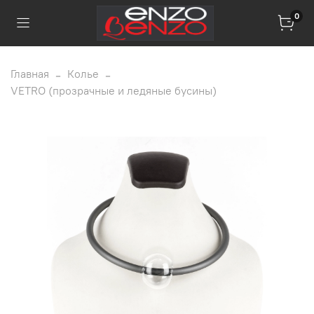
0
Главная
Колье
VETRO (прозрачные и ледяные бусины)