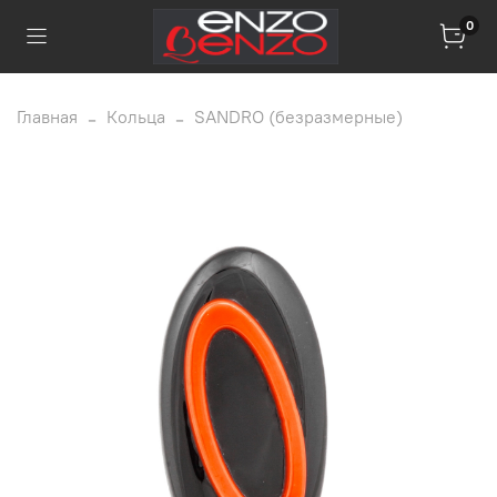
0
Главная
Кольца
SANDRO (безразмерные)