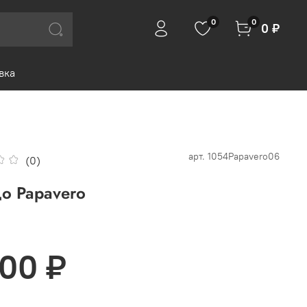
0
0
0 ₽
вка
арт.
1054Papavero06
(0)
о Papavero
200 ₽