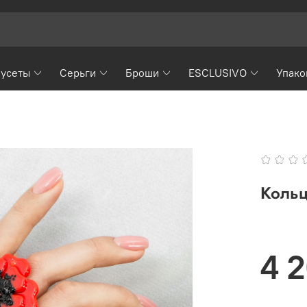
усеты
Серьги
Броши
ESCLUSIVO
Упако
Кольц
4 