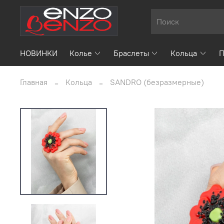
НОВИНКИ
Колье
Браслеты
Кольца
П
Главная
Кольца
SANDRO (безразмерные)