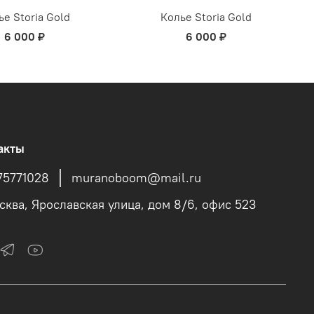
ье Storia Gold
Колье Storia Gold
6 000 ₽
6 000 ₽
акты
75771028
muranoboom@mail.ru
осква, Ярославская улица, дом 8/6, офис 523