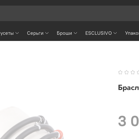
усеты
Серьги
Броши
ESCLUSIVO
Упако
Брасл
3 