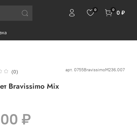
0
0
0 ₽
вка
арт.
0755BravissimoM236.007
(0)
ет Bravissimo Mix
000 ₽