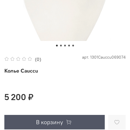
арт.
1301Cauccu069074
(0)
Колье Cauccu
5 200 ₽
В корзину