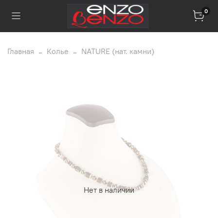
0
Главная
Колье
NATURE (нат. камни)
Нет в наличии