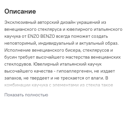
Описание
Эксклюзивный авторский дизайн украшений из
венецианского стекляруса и ювелирного итальянского
каучука от ENZO BENZO всегда поможет создать
неповторимый, индивидуальный и актуальный образ.
Исполнение венецианского бисера, стеклярусов и
бусин требует высочайшего мастерства венецианских
стеклодувов. Ювелирный итальянский каучук
высочайшего качества - гипоаллергенен, не издает
запахов, не твердеет и не трескается от влаги. В
комбинации каучука с элементами из стекла такое
украшение на много лет сохранит свой первозданный
Показать полностью
вид.