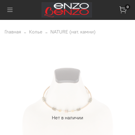
0
Главная
Колье
NATURE (нат. камни)
Нет в наличии