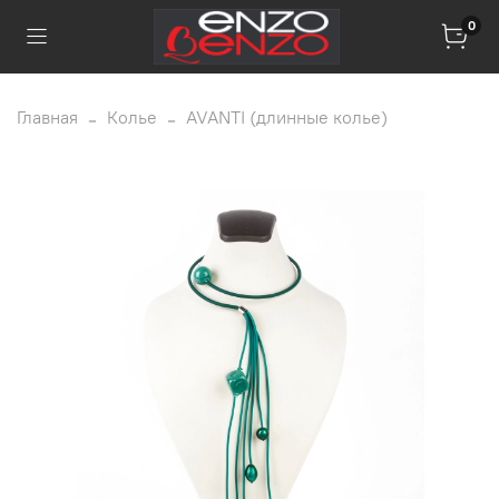
0
Главная
Колье
AVANTI (длинные колье)