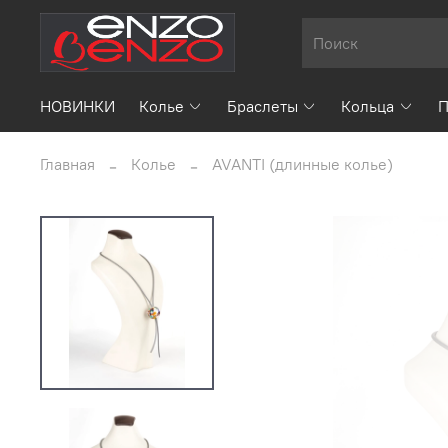
НОВИНКИ
Колье
Браслеты
Кольца
П
Главная
Колье
AVANTI (длинные колье)