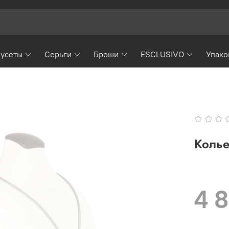
усеты
Серьги
Броши
ESCLUSIVO
Упако
Колье
4 