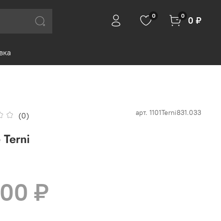
0
0
0 ₽
вка
арт.
1101Terni831.033
(0)
 Terni
800 ₽