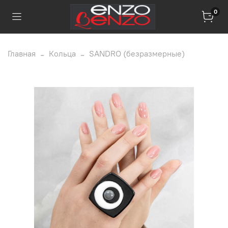
0
Главная
Кольца
SANDRO (безразмерные)