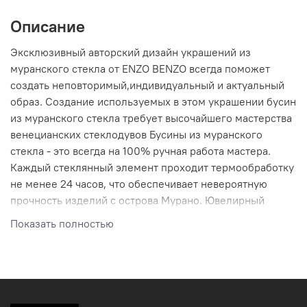
Описание
Эксклюзивный авторский дизайн украшений из
муранского стекла от ENZO BENZO всегда поможет
создать неповторимый,индивидуальный и актуальный
образ. Создание используемых в этом украшении бусин
из муранского стекла требует высочайшего мастерства
венецианских стеклодувов Бусины из муранского
стекла - это всегда на 100% ручная работа мастера.
Каждый стеклянный элемент проходит термообработку
не менее 24 часов, что обеспечивает невероятную
прочность изделий с острова Мурано. Ювелирный
итальянский каучук высочайшего качества -
Показать полностью
гипоаллергенен, не издает запахов, не твердеет и не
трескается от влаги. В комбинации каучука с
элементами из стекла такое украшение на много лет
сохранит свой первозданный вид. Муранское стекло -
это роскошное и уникальное стекло, созданное в