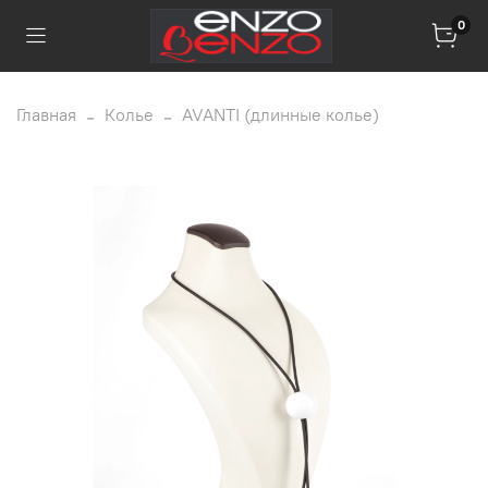
0
Главная
Колье
AVANTI (длинные колье)